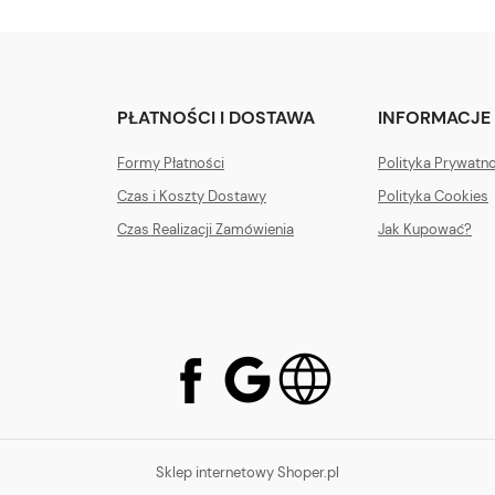
PŁATNOŚCI I DOSTAWA
INFORMACJE
Formy Płatności
Polityka Prywatn
Czas i Koszty Dostawy
Polityka Cookies
Czas Realizacji Zamówienia
Jak Kupować?
a sklepu internetowego Paksol.com.pl Poniedziałek - Piąte
Sklep internetowy Shoper.pl